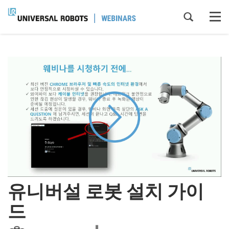
Tog
navi
유니버설 로봇 설치 가이
드