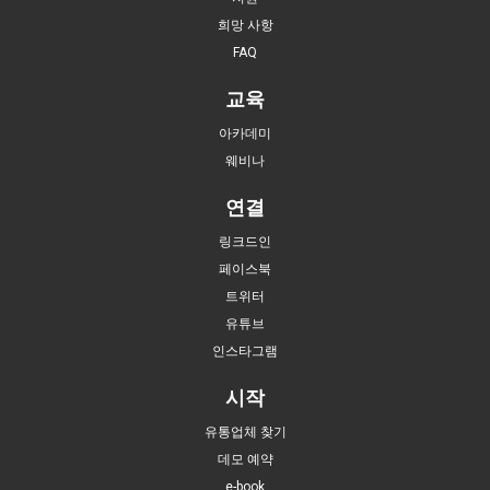
희망 사항
FAQ
교육
아카데미
웨비나
연결
링크드인
페이스북
트위터
유튜브
인스타그램
시작
유통업체 찾기
데모 예약
e-book